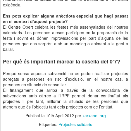
exigència.
Ens pots explicar alguna anècdota especial que hagi passat
en el context d’aquest projecte?
El Centre Obert celebra les festes més assenyalades del nostres
calendaris. Les persones ateses participen en la preparació de la
festa i sovint es dónen improvisacions per part d’alguna de les
persones que ens sorprèn amb un monòleg o animant a la gent a
ballar.
Per què és important marcar la casella del 0’7?
Perquè sense aquesta subvenció no es poden realitzar projectes
adreçats a persones en risc d’exclusió, en el nostre cas, a
persones en situació de sense llar.
El finançament que arriba a través de la convocatòria de
subvencions amb càrrec a l’IRPF permet donar continuïtat als
projectes i, per tant, millorar la situació de les persones que
atenem que és l’objectiu tant dels projectes com de l’entitat.
Publicat fa
10th April 2012
per
xarxanet.org
Etiquetes:
Projectes solidaris