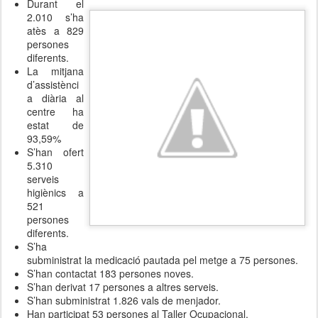
Durant el
2.010 s’ha
atès a 829
persones
diferents.
La mitjana
d’assistènci
a diària al
centre ha
estat de
93,59%
S’han ofert
5.310
serveis
higiènics a
521
persones
diferents.
S’ha
subministrat la medicació pautada pel metge a 75 persones.
S’han contactat 183 persones noves.
S’han derivat 17 persones a altres serveis.
S’han subministrat 1.826 vals de menjador.
Han participat 53 persones al Taller Ocupacional.