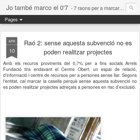
Jo també marco el 0'7
- 7 raons per a marcar la casella per a fins socials a la declaració a la renda
Pages
Raó 2: sense aquesta subvenció no es
APR
10
poden realitzar projectes
Amb els recuros provinents del 0,7% per a fins socials Arrels
Fundació tira endavant el Centre Obert, un espai de relació,
d’informació i centre de recursos per a persones sense llar. Segons
l'entitat, cal marcar la casella perquè sense aquesta subvenció no
es poden realitzar projectes adreçats a persones en risc d’exclusió.